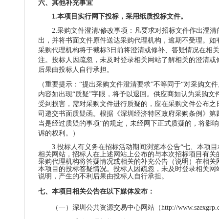
六、
其他补充事宜
1.本项目实行网下投标，采用纸质投标文件。
.
2
采购文件澄清
/修改事项：凡要求对招标文件作出澄清
出，并将书面文件原件送达采购代理机构，逾期不受理。如
采购代理机构将于截标3日前将澄清或修补、答疑情况在相
注。投标人因疏忽，未及时登录相关网站了解相关的澄清或
后果由投标人自行承担。
（重要提示：
“提出采购文件澄清要求”不等同于“对采购文
内容如出现“质疑”字眼，将予以退回。供应商如认为采购文
受到损害，需对采购文件进行质疑的，应在采购文件公布之
司递交书面质疑函。根据《深圳经济特区政府采购条例》第
当是经过质疑的事项”的规定，未经网下正式质疑的，将影
诉的权利。）
3.投标人有义务在招标活动期间浏览本公告“七、本项
相关网站，招标人在上述网站上公布的与本次招标项目有关
采购代理机构将答疑情况或相关的补充公告（说明）在相关
本项目的投标答疑情况。投标人因疏忽，未及时登录相关网
说明，产生的不利后果由投标人自行承担。
七、本项目相关公告在以下媒体发布：
（一）
深圳公共资源交易中心网站（
http://www.szexgr