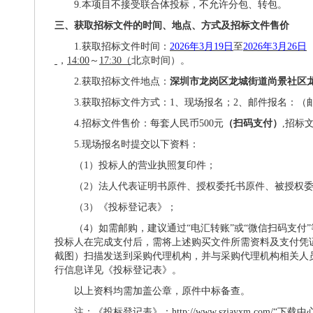
9.本项目不接受联合体投标，不允许分包、转包。
三、获取招标文件的时间、地点、方式及招标文件售价
1.获取招标文件时间：
2026年3月19日
至
2026年3月26日
，
14:00
～
17:30（
北京时间）。
2.获取招标文件地点：
深圳市龙岗区龙城街道尚景社区
3.获取招标文件方式：
1、
现场
报名
；
2、邮件报名：（
4.招标文件售价：每套人民币500元
（扫码支付）
,招标
5.现场报名时提交以下资料：
（
1）投标人的营业执照复印件；
（
2）法人代表证明书原件、授权委托书原件、被授权
（
3）《投标登记表》；
（
4）如需邮购，建议通过“电汇转账”或“微信扫码支付
投标人在完成支付后，需将上述购买文件所需资料及支付凭
截图）扫描发送到采购代理机构，并与采购代理机构相关人
行信息详见《
投标登记表
》。
以上资料均需加盖公章，原件中标备查。
注：《投标登记表》：
http://www.szjayxm.com/
“下载中心