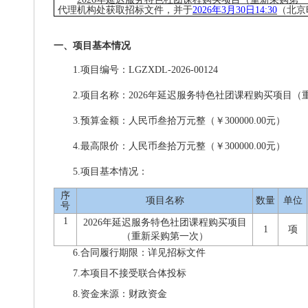
代理机构处获取招标文件，并于
202
6
年
3
月
30
日
14:30
（北京
一、项目基本情况
1.
项目编号：
LGZXDL-2026-00124
2.
项目名称：
2026年延迟服务特色社团课程购买项目（
3.
预算金额：人民币
叁拾万元整
（￥
300000.00
元
）
4.
最高限价：人民币
叁拾万元整
（￥
300000.00元
）
5.
项目基本情况：
序
项目名称
数量
单位
号
1
2026年延迟服务特色社团课程购买项目
1
项
（重新采购第一次）
6.合同履行期限：
详见招标文件
7.本项目不接受联合体投标
8.资金来源：
财政资金