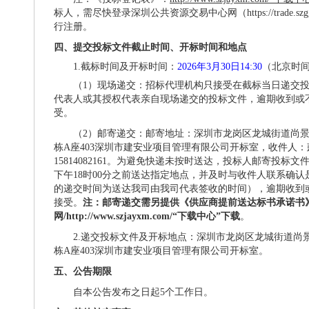
标人，需尽快登录深圳公共资源交易中心网（
https://trade.
行注册。
四、提交投标文件截止时间、开标时间和地点
1.截标时间及开标时间：
2026年3月30日14:30
（北京时
（
1）现场递交：招标代理机构只接受在截标当日递交
代表人或其授权代表亲自现场递交的投标文件，逾期收到或
受。
（
2）邮寄递交：邮寄地址：深圳市龙岗区龙城街道尚景社
栋A座403深圳市建安业项目管理有限公司开标室，收件人
15814082161。为避免快递未按时送达，投标人邮寄投标
下午18时00分之前送达指定地点，并及时与收件人联系确
的递交时间为送达我司由我司代表签收的时间），逾期收到
接受。
注：邮寄递交需另提供《供应商提前送达标书承诺书
网
/http://www.szjayxm.com/“下载中心”下载
。
2.递交投标文件及开标地点：深圳市龙岗区龙城街道尚景
栋A座403深圳市建安业项目管理有限公司开标室。
五、公告期限
自本公告发布之日起
5个工作
日。