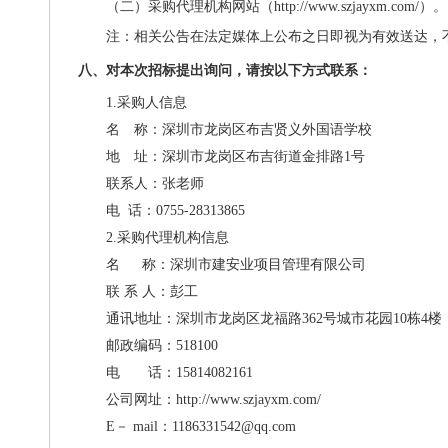
（二）采购代理机构网站（
http://www.szjayxm.com/
）
。
注：相关公告在法定媒体上公布之日即视为有效送达，
八、对本次招标提出询问，请按以下方式联系：
1.采购人信息
名 称：深圳市龙岗区布吉贤义外国语学校
地 址：深圳市龙岗区布吉街道金排路
1号
联系人：张老师
电
话：
0755-28313865
2.采购代理机构信息
名
称：深圳市建安业项目管理有限公司
联
系
人：彭工
通讯地址：深圳市龙岗区龙福路
362号城市花园10栋4楼
邮政编码：
518100
电 话：
15814082161
公司网址：
http://www.szjayxm.com/
E－ mail：
1186331542@qq.com