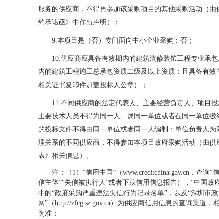
服务的供应商，不得再参加该采购项目的其他采购活动（由
约承诺函》中作出声明）；
9
.本项目是（否）专门面向中小企业采购：否
；
10.
供应商
应
具备
有效期内的建筑装修装饰工程专业承包
内的建筑工程施工总承包资质
二
级及以上资质；
且具备有效
相关证书复印件加盖投标人公章）
；
11.
不同供应商的法定代表人、主要经营负责人、项目投
主要技术人员不得为同一人、属同一单位或者在同一单位缴
的投标文件不得由同一单位或者同一人编制；单位负责人为
理关系的不同供应商，不得参加本项目政府采购活动（由供
表》相关信息）
。
注：（
1）“信用中国”（www.creditchina.gov.cn
信主体”“失信被执行人”或者下载信用信息报告），“中国政府采购网”
中的“政府采购严重违法失信行为记录名单”，以及“深圳市
网”（http://zfcg.sz.gov.cn）为供应商信用信息的查
为准；