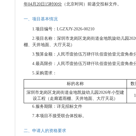
年04月
20
日
15时00分
（北京时间）前递交投标文件。
一、项目基本情况
1.项目编号：
LGZXJY-2026-00210
2.项目名称：
深圳市龙岗区龙岗街道金地凯旋幼儿园
2
棚、天井地面、大厅天花）
3.预算金额：
人民币
壹拾伍万肆仟玖佰壹拾壹元壹角叁
4.最高限价：
人民币
壹拾伍万肆仟玖佰壹拾壹元壹角叁
5.采购需求：
标的名称
数
深圳市龙岗区龙岗街道金地凯旋幼儿园
2026年小型建
1
设工程（走廊遮雨棚、天井地面、大厅天花）
6.服务期限：详见招标文件
7.本项目不接受联合体投标。
二、申请人的资格要求