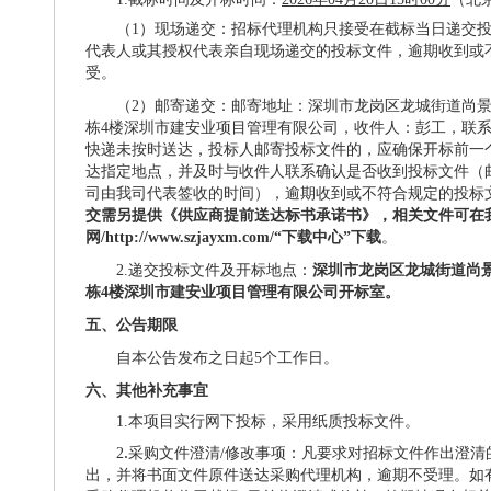
（
1）现场递交：招标代理机构只接受在截标当日递交
代表人或其授权代表亲自现场递交的投标文件，逾期收到或
受。
（
2）邮寄递交：邮寄地址：深圳市龙岗区龙城街道尚景社
栋4楼深圳市建安业项目管理有限公司，收件人：彭工，联系电话：
快递未按时送达，投标人邮寄投标文件的，应确保开标前一个
达指定地点，并及时与收件人联系确认是否收到投标文件（
司由我司代表签收的时间），逾期收到或不符合规定的投标
交需另提供《供应商提前送达标书承诺书》，相关文件可在
网
/http://www.szjayxm.com/“下载中心”下载
。
2.递交投标文件及开标地点：
深圳市龙岗区龙城街道尚
栋4楼深圳市建安业项目管理有限公司开标室。
五、公告期限
自本公告发布之日起
5个工作
日。
六、
其他补充事宜
1.本项目实行网下投标，采用纸质投标文件。
.
2
采购文件澄清
/修改事项：凡要求对招标文件作出澄清
出，并将书面文件原件送达采购代理机构，逾期不受理。如