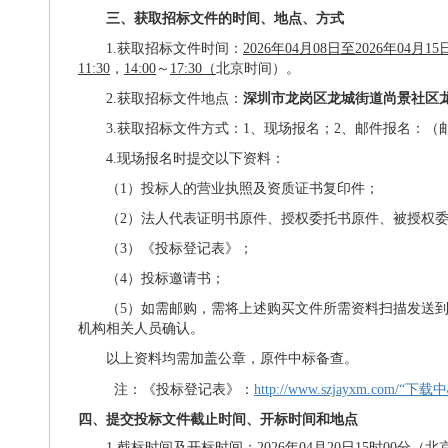
三、获取招标文件的时间、地点、方式
1.获取招标文件时间：
2026年04月08日至2026年04月15
11:30
，
14:00
～
17:30（
北京时间）。
2.获取招标文件地点：
深圳市龙岗区龙城街道尚景社区
3.获取招标文件方式：
1、
现场
报名
；
2、邮件报名：（
4.现场报名时提交以下资料：
（
1）投标人的营业执照
及资质证书
复印件；
（
2）法人代表证明书原件、授权委托书原件、被授权
（
3）《投标登记表》；
（
4
）
投标邀请书；
（
5）
如需邮购，需将上述购买文件所需资料扫描发送
机构相关人员确认。
以上资料均需加盖公章，原件中标备查。
注：《投标登记表》：
http://www.szjayxm.com/
“
下载中
四、提交投标文件截止时间、开标时间和地点
1.截标时间及开标时间：
2026年04月
20
日
15时00分
（北