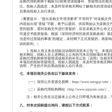
采购代理机构将于截标3日前将澄清或修补、答疑情况在相
注。投标人因疏忽，未及时登录相关网站了解相关的澄清或
后果由投标人自行承担。
（重要提示：
“提出采购文件澄清要求”不等同于“对采购文
内容如出现“质疑”字眼，将予以退回。供应商如认为采购文
受到损害，需对采购文件进行质疑的，应在采购文件公布之
司递交书面质疑函。根据《深圳经济特区政府采购条例》第
当是经过质疑的事项”的规定，未经网下正式质疑的，将影
诉的权利。）
3.
投标人有义务在招标活动期间浏览本公告
“七、本项
相关网站，招标人在上述网站上公布的与本次招标项目有关
采购代理机构将答疑情况或相关的补充公告（说明）在相关
本项目的投标答疑情况。投标人因疏忽，未及时登录相关网
说明，产生的不利后果由投标人自行承担。
七、本项目相关公告在以下媒体发布：
（一）深圳公共资源交易网：
https://www.szexgrp.com/
（二）采购代理机构网站（
http://www.szjayxm.com/）。
注：相关公告在法定媒体上公布之日即视为有效送达，
八、对本次招标提出询问，请按以下方式联系：