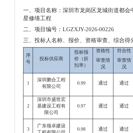
一、
项目名称：
深圳市龙岗区龙城街道都会中
星修缮工程
二、
项目编号：
LGZXJY-2026-00226
三、
投标人名称、报价、资格审查、综合得
资格性
符合性
投标报
序
投标供应商
价（折
审查情
审查情
号
扣率）
况
况
深圳鹏合工程
1
0.99
通过
通过
有限公司
深圳市盛世宏
2
基建设工程有
0.97
通过
通过
限公司
广东领卓建设
3
0.98
通过
通过
工程有限公司